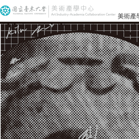
跳
到
美術產
主
要
內
容
區